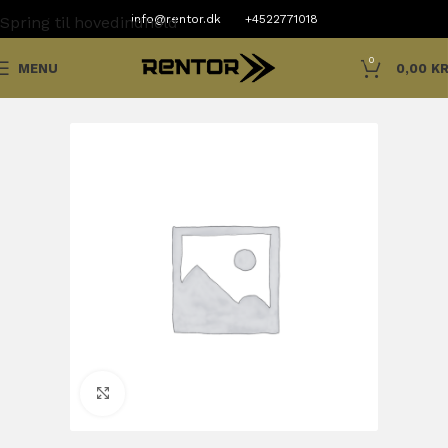
info@rentor.dk
+4522771018
Spring til hovedindhold
0
MENU
0,00
KR
Klik for at forstørre