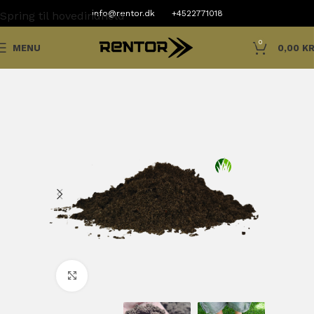
info@rentor.dk
+4522771018
Spring til hovedindhold
0
MENU
0,00
KR
Klik for at forstørre