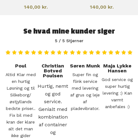
140,00
kr.
140,00
kr.
Se hvad mine kunder siger
5 / 5 Stjerner
Poul
Christian
Søren Munk
Maja Lykke
Botved
Hansen
Altid Klar med
Super fin og
Poulsen
God service og
en hurtig
flink service
Hurtig, nemt
super hurtig
Løsning og til
med levering
levering :) Kan
og god
Silkeborg/
af grus og leje
varmt
service.
østjyllands
af
anbefales :)
bedste priser..
pladevibrator.
Genialt med
Fix bil med
kombination
kran der klare
af container
alt det man
og
ikke gider