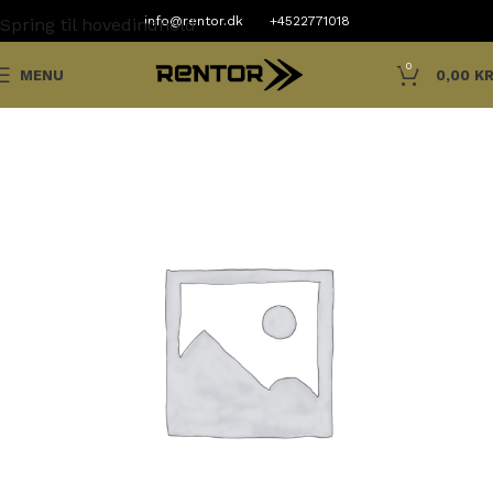
info@rentor.dk
+4522771018
Spring til hovedindhold
0
MENU
0,00
KR