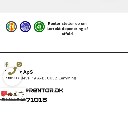
Rentor støtter op om
korrekt deponering af
affald
Rentor ApS
Holmmøllevej 19 A-B, 8632 Lemming
Ring til os
ntainer
Produkter
Maskinudlejning
kran/grab
Bestil
Produkter
Container
Maskinudlejning