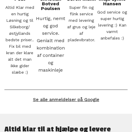
Botved
Hansen
Altid Klar med
Super fin og
Poulsen
God service og
en hurtig
flink service
Hurtig, nemt
super hurtig
Løsning og til
med levering
levering :) Kan
og god
Silkeborg/
af grus og leje
varmt
service.
østjyllands
af
anbefales :)
bedste priser..
pladevibrator.
Genialt med
Fix bil med
kombination
kran der klare
af container
alt det man
og
ikke gider
maskinleje
slæbe :)
Se alle anmeldelser på Google
Altid klar til at hjælpe og levere