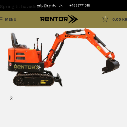
info@rentor.dk
+4522771018
Spring til hovedindhold
0
MENU
0,00
KR