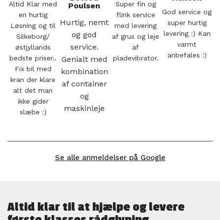
Altid Klar med
Super fin og
Poulsen
God service og
en hurtig
flink service
Hurtig, nemt
super hurtig
Løsning og til
med levering
levering :) Kan
og god
Silkeborg/
af grus og leje
varmt
service.
østjyllands
af
anbefales :)
bedste priser..
pladevibrator.
Genialt med
Fix bil med
kombination
kran der klare
af container
alt det man
og
ikke gider
maskinleje
slæbe :)
Se alle anmeldelser på Google
Altid klar til at hjælpe og levere
første klasses rådgivning